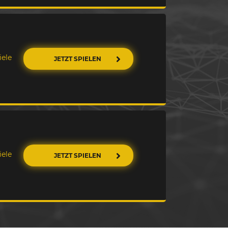
iele
JETZT SPIELEN
iele
JETZT SPIELEN