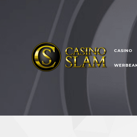
CASINO
WERBEAK