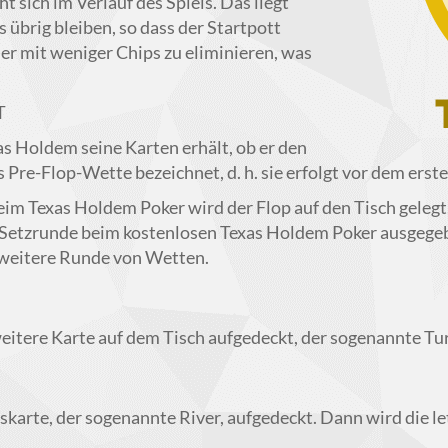
ht sich im Verlauf des Spiels. Das liegt
 übrig bleiben, so dass der Startpott
eler mit weniger Chips zu eliminieren, was
T
as Holdem seine Karten erhält, ob er den
 Pre-Flop-Wette bezeichnet, d. h. sie erfolgt vor dem erste
im Texas Holdem Poker wird der Flop auf den Tisch gelegt, 
n Setzrunde beim kostenlosen Texas Holdem Poker ausgege
e weitere Runde von Wetten.
weitere Karte auf dem Tisch aufgedeckt, der sogenannte Tu
karte, der sogenannte River, aufgedeckt. Dann wird die le