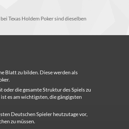
 bei Texas Holdem Poker sind dieselben
he Blatt zu bilden. Diese werden als
oker.
t oder die gesamte Struktur des Spiels zu
 ist es am wichtigsten, die gängigsten
sten Deutschen Spieler heutzutage vor,
achen zu müssen.