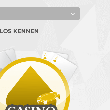
NLOS KENNEN