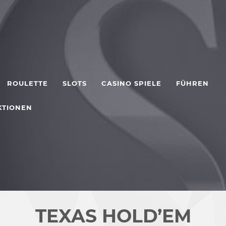
ROULETTE
SLOTS
CASINO SPIELE
FÜHREN
TIONEN
TEXAS HOLD’EM