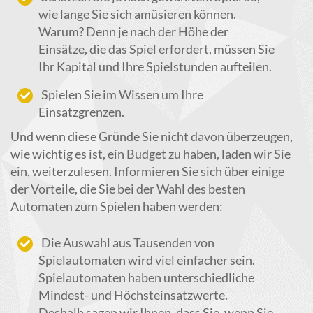
wie lange Sie sich amüsieren können.
Warum? Denn je nach der Höhe der
Einsätze, die das Spiel erfordert, müssen Sie
Ihr Kapital und Ihre Spielstunden aufteilen.
Spielen Sie im Wissen um Ihre
Einsatzgrenzen.
Und wenn diese Gründe Sie nicht davon überzeugen,
wie wichtig es ist, ein Budget zu haben, laden wir Sie
ein, weiterzulesen. Informieren Sie sich über einige
der Vorteile, die Sie bei der Wahl des besten
Automaten zum Spielen haben werden:
Die Auswahl aus Tausenden von
Spielautomaten wird viel einfacher sein.
Spielautomaten haben unterschiedliche
Mindest- und Höchsteinsatzwerte.
Deshalb sagen wir Ihnen, dass Sie, wenn Sie