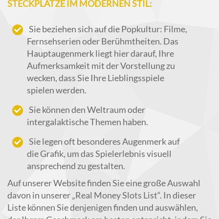
STECKPLÄTZE IM MODERNEN STIL:
Sie beziehen sich auf die Popkultur: Filme,
Fernsehserien oder Berühmtheiten. Das
Hauptaugenmerk liegt hier darauf, Ihre
Aufmerksamkeit mit der Vorstellung zu
wecken, dass Sie Ihre Lieblingsspiele
spielen werden.
Sie können den Weltraum oder
intergalaktische Themen haben.
Sie legen oft besonderes Augenmerk auf
die Grafik, um das Spielerlebnis visuell
ansprechend zu gestalten.
Auf unserer Website finden Sie eine große Auswahl
davon in unserer „Real Money Slots List“. In dieser
Liste können Sie denjenigen finden und auswählen,