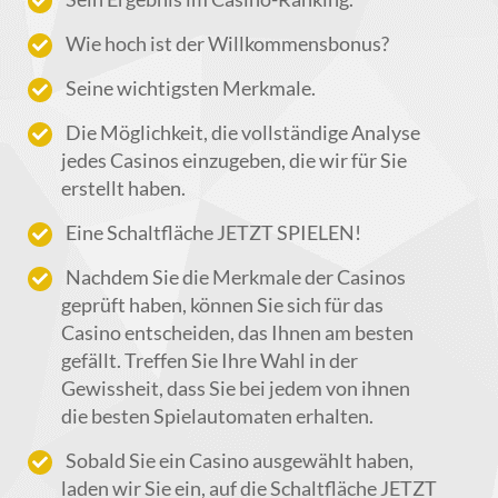
Wie hoch ist der Willkommensbonus?
Seine wichtigsten Merkmale.
Die Möglichkeit, die vollständige Analyse
jedes Casinos einzugeben, die wir für Sie
erstellt haben.
Eine Schaltfläche JETZT SPIELEN!
Nachdem Sie die Merkmale der Casinos
geprüft haben, können Sie sich für das
Casino entscheiden, das Ihnen am besten
gefällt. Treffen Sie Ihre Wahl in der
Gewissheit, dass Sie bei jedem von ihnen
die besten Spielautomaten erhalten.
Sobald Sie ein Casino ausgewählt haben,
laden wir Sie ein, auf die Schaltfläche JETZT