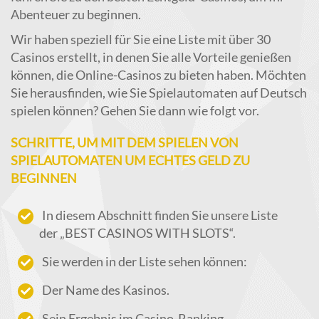
Abenteuer zu beginnen.
Wir haben speziell für Sie eine Liste mit über 30
Casinos erstellt, in denen Sie alle Vorteile genießen
können, die Online-Casinos zu bieten haben. Möchten
Sie herausfinden, wie Sie Spielautomaten auf Deutsch
spielen können? Gehen Sie dann wie folgt vor.
SCHRITTE, UM MIT DEM SPIELEN VON
SPIELAUTOMATEN UM ECHTES GELD ZU
BEGINNEN
In diesem Abschnitt finden Sie unsere Liste
der „BEST CASINOS WITH SLOTS“.
Sie werden in der Liste sehen können:
Der Name des Kasinos.
Sein Ergebnis im Casino-Ranking.