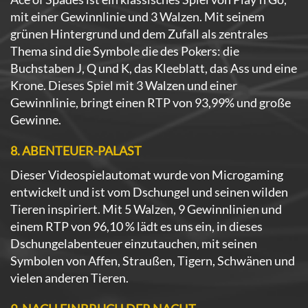
mit einer Gewinnlinie und 3 Walzen. Mit seinem
grünen Hintergrund und dem Zufall als zentrales
Thema sind die Symbole die des Pokers: die
Buchstaben J, Q und K, das Kleeblatt, das Ass und eine
Krone. Dieses Spiel mit 3 Walzen und einer
Gewinnlinie, bringt einen RTP von 93,99% und große
Gewinne.
8. ABENTEUER-PALAST
Dieser Videospielautomat wurde von Microgaming
entwickelt und ist vom Dschungel und seinen wilden
Tieren inspiriert. Mit 5 Walzen, 9 Gewinnlinien und
einem RTP von 96,10 % lädt es uns ein, in dieses
Dschungelabenteuer einzutauchen, mit seinen
Symbolen von Affen, Straußen, Tigern, Schwänen und
vielen anderen Tieren.