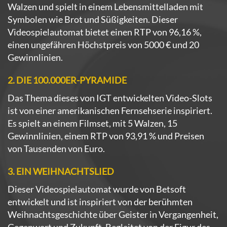
Walzen und spielt in einem Lebensmittelladen mit
Symbolen wie Brot und Süßigkeiten. Dieser
Videospielautomat bietet einen RTP von 96,16 %,
einen ungefähren Höchstpreis von 5000 € und 20
Gewinnlinien.
2. DIE 100.000ER-PYRAMIDE
Das Thema dieses von IGT entwickelten Video-Slots
ist von einer amerikanischen Fernsehserie inspiriert.
Es spielt an einem Filmset, mit 5 Walzen, 15
Gewinnlinien, einem RTP von 93,91 % und Preisen
von Tausenden von Euro.
3. EIN WEIHNACHTSLIED
Dieser Videospielautomat wurde von Betsoft
entwickelt und ist inspiriert von der berühmten
Weihnachtsgeschichte über Geister in Vergangenheit,