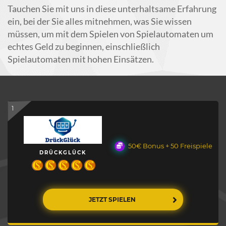
Tauchen Sie mit uns in diese unterhaltsame Erfahrung
ein, bei der Sie alles mitnehmen, was Sie wissen
müssen, um mit dem Spielen von Spielautomaten um
echtes Geld zu beginnen, einschließlich
Spielautomaten mit hohen Einsätzen.
1
50€ Bonus + 50 Freispiele
DRÜCKGLÜCK
JETZT SPIELEN