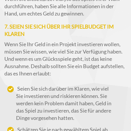
durchführen, haben Sie alle Informationen in der
Hand, um echtes Geld zu gewinnen.
7. SEIEN SIE SICH ÜBER IHR SPIELBUDGET IM
KLAREN
Wenn Sie Ihr Geld in ein Projekt investieren wollen,
müssen Sie wissen, wie viel Sie zur Verfügung haben.
Und wenn es um Glücksspiele geht, ist das keine
Ausnahme. Deshalb sollten Sie ein Budget aufstellen,
das es Ihnen erlaubt:
Seien Sie sich darüber im Klaren, wie viel
Sie investieren und riskieren können. Sie
werden kein Problem damit haben, Geld in
das Spiel zu investieren, das Sie für andere
Dinge vorgesehen hatten.
Schätzen Sie je nach gewähltem Spiel ab,