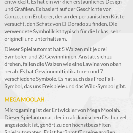
entwickelt. Es hat ein wirklich erstaunliches Design
und Grafiken. Es basiert auf der Geschichte von
Gonzo, dem Eroberer, der an der peruanischen Küste
versucht, den Schatz von El Dorado zu finden. Die
verwendete Symbolik ist typisch für die Inkas, sehr
originell und unterhaltsam.
Dieser Spielautomat hat 5 Walzen mit je drei
Symbolen und 20 Gewinnlinien. Anstatt sich zu
drehen, fallen die Walzen wie eine Lawine von oben
herab. Es hat Gewinnmultiplikatoren und 7
verschiedene Symbole. Es hat auch das Free Fall-
Symbol, das uns Freispiele und das Wild-Symbol gibt.
MEGA MOOLAH
Microgaming ist der Entwickler von Mega Moolah.
Dieser Spielautomat, der im afrikanischen Dschungel
angesiedelt ist, gehört zu den höchstbezahlten
Spielautomaten. Es ist berühmt für seine großen