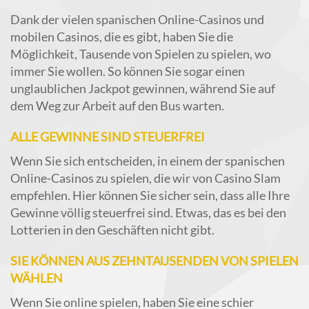
Dank der vielen spanischen Online-Casinos und
mobilen Casinos, die es gibt, haben Sie die
Möglichkeit, Tausende von Spielen zu spielen, wo
immer Sie wollen. So können Sie sogar einen
unglaublichen Jackpot gewinnen, während Sie auf
dem Weg zur Arbeit auf den Bus warten.
ALLE GEWINNE SIND STEUERFREI
Wenn Sie sich entscheiden, in einem der spanischen
Online-Casinos zu spielen, die wir von Casino Slam
empfehlen. Hier können Sie sicher sein, dass alle Ihre
Gewinne völlig steuerfrei sind. Etwas, das es bei den
Lotterien in den Geschäften nicht gibt.
SIE KÖNNEN AUS ZEHNTAUSENDEN VON SPIELEN
WÄHLEN
Wenn Sie online spielen, haben Sie eine schier