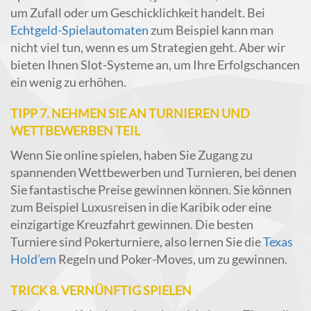
um Zufall oder um Geschicklichkeit handelt. Bei
Echtgeld-Spielautomaten
zum Beispiel kann man
nicht viel tun, wenn es um Strategien geht. Aber wir
bieten Ihnen Slot-Systeme an, um Ihre Erfolgschancen
ein wenig zu erhöhen.
TIPP 7. NEHMEN SIE AN TURNIEREN UND
WETTBEWERBEN TEIL
Wenn Sie online spielen, haben Sie Zugang zu
spannenden Wettbewerben und Turnieren, bei denen
Sie fantastische Preise gewinnen können. Sie können
zum Beispiel Luxusreisen in die Karibik oder eine
einzigartige Kreuzfahrt gewinnen. Die besten
Turniere sind Pokerturniere, also lernen Sie die
Texas
Hold’em
Regeln und Poker-Moves, um zu gewinnen.
TRICK 8. VERNÜNFTIG SPIELEN