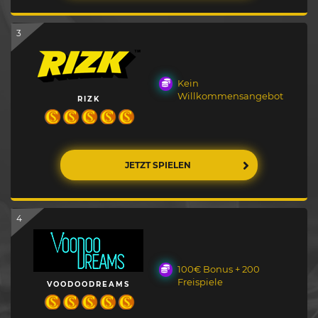
3
Kein
Willkommensangebot
RIZK
JETZT SPIELEN
4
100€ Bonus + 200
Freispiele
VOODOODREAMS