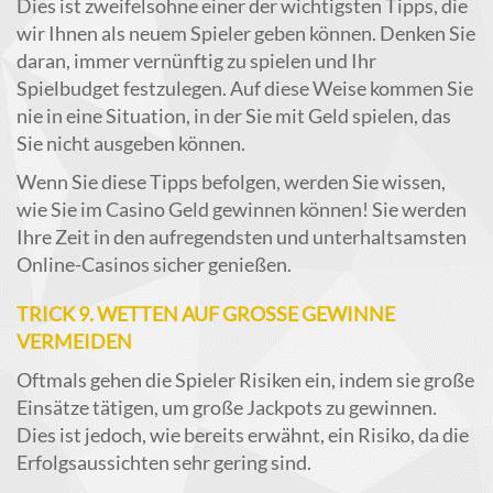
Dies ist zweifelsohne einer der wichtigsten Tipps, die
wir Ihnen als neuem Spieler geben können. Denken Sie
daran, immer vernünftig zu spielen und Ihr
Spielbudget festzulegen. Auf diese Weise kommen Sie
nie in eine Situation, in der Sie mit Geld spielen, das
Sie nicht ausgeben können.
Wenn Sie diese Tipps befolgen, werden Sie wissen,
wie Sie im Casino Geld gewinnen können! Sie werden
Ihre Zeit in den aufregendsten und unterhaltsamsten
Online-Casinos sicher genießen.
TRICK 9. WETTEN AUF GROSSE GEWINNE
VERMEIDEN
Oftmals gehen die Spieler Risiken ein, indem sie große
Einsätze tätigen, um große Jackpots zu gewinnen.
Dies ist jedoch, wie bereits erwähnt, ein Risiko, da die
Erfolgsaussichten sehr gering sind.