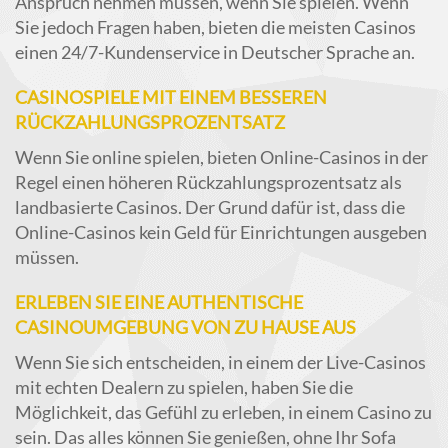
Anspruch nehmen müssen, wenn Sie spielen. Wenn
Sie jedoch Fragen haben, bieten die meisten Casinos
einen 24/7-Kundenservice in Deutscher Sprache an.
CASINOSPIELE MIT EINEM BESSEREN
RÜCKZAHLUNGSPROZENTSATZ
Wenn Sie online spielen, bieten Online-Casinos in der
Regel einen höheren Rückzahlungsprozentsatz als
landbasierte Casinos. Der Grund dafür ist, dass die
Online-Casinos kein Geld für Einrichtungen ausgeben
müssen.
ERLEBEN SIE EINE AUTHENTISCHE
CASINOUMGEBUNG VON ZU HAUSE AUS
Wenn Sie sich entscheiden, in einem der Live-Casinos
mit echten Dealern zu spielen, haben Sie die
Möglichkeit, das Gefühl zu erleben, in einem Casino zu
sein. Das alles können Sie genießen, ohne Ihr Sofa