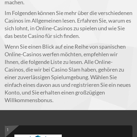
machen.
Im Folgenden können Sie mehr über die verschiedenen
Casinos im Allgemeinen lesen. Erfahren Sie, warum es
sich lohnt, in Online-Casinos zu spielen und wie Sie
das beste Casino für sich finden.
Wenn Sie einen Blick auf eine Reihe von spanischen
Online-Casinos werfen möchten, empfehlen wir
Ihnen, die folgende Liste zu lesen. Alle Online-
Casinos, die wir bei Casino Slam haben, gehören zu
einer zuverlässigen Spielumgebung. Wählen Sie
einfach eines davon aus und registrieren Sie ein neues
Konto, und Sie erhalten einen großzügigen
Willkommensbonus.
1