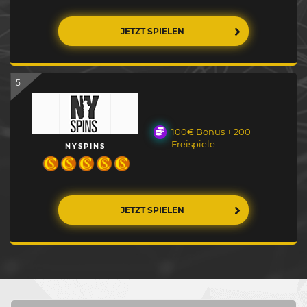
JETZT SPIELEN
5
100€ Bonus + 200
Freispiele
NYSPINS
JETZT SPIELEN