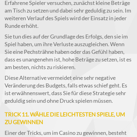
Erfahrene Spieler versuchen, zunächst kleine Beträge
am Tisch zu setzen und dabei sehr geduldig zu sein. Im
weiteren Verlauf des Spiels wird der Einsatz in jeder
Runde erhöht.
Sie tun dies auf der Grundlage des Erfolgs, den sie im
Spiel haben, um ihre Verluste auszugleichen. Wenn
Sie eine Pechsträhne haben oder das Gefühl haben,
dass es unangenehm ist, hohe Beträge zu setzen, ist es
am besten, nichts zu riskieren.
Diese Alternative vermeidet eine sehr negative
Veränderung des Budgets, falls etwas schief geht. Es
ist erwähnenswert, dass Sie für diese Strategie sehr
geduldig sein und ohne Druck spielen müssen.
TRICK 11. WÄHLE DIE LEICHTESTEN SPIELE, UM
ZU GEWINNEN
Einer der Tricks, um im Casino zu gewinnen, besteht