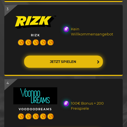
3
Kein
Willkommensangebot
RIZK
JETZT SPIELEN
4
100€ Bonus + 200
Freispiele
VOODOODREAMS