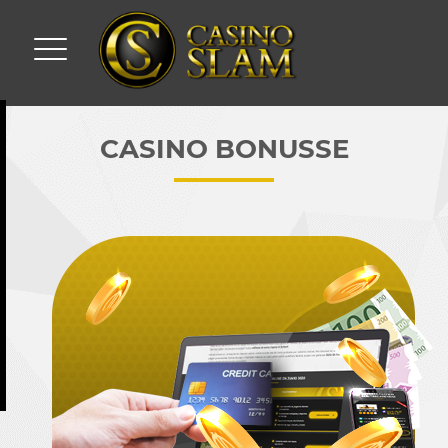
CASINO BONUSSE