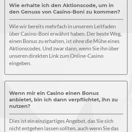
Wie erhalte ich den Aktionscode, um in
den Genuss von Casino-Boni zu kommen?
Wie wir bereits mehrfach in unserem Leitfaden
über Casino-Boni erwähnt haben. Der beste Weg,
einen Bonus zu erhalten, ist ohne die Mühe eines
Aktionscodes. Und zwar dann, wenn Sie ihn über
unseren direkten Link zum Online-Casino
eingeben.
Wenn mir ein Casino einen Bonus
anbietet, bin ich dann verpflichtet, ihn zu
nutzen?
Dies ist ein einzigartiges Angebot, das Sie sich
nicht entgehen lassen sollten, auch wenn Sie das