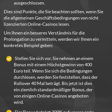
ausgeschlossen.
Dies sind Punkte, die Sie beachten sollten, wenn Sie
die allgemeinen Geschäftsbedingungen von nicht
lizenzierten Online-Casinos lesen.
Um Ihnen ein besseres Verständnis für die
Prolongation zu vermitteln, werden wir Ihnen ein
konkretes Beispiel geben:
Stellen Sie sich vor, Sie nehmen an einem
Bonus mit einem Höchstgewinn von 400
Euro teil. Wenn Sie sich die Bedingungen
durchlesen, werden Sie feststellen, dass der
Rollover 40 Mal beträgt. Bis jetzt ist dies
ein ziemlich standardmäßiger Bonus, der
von einigen Online-Casinos angeboten
wird.