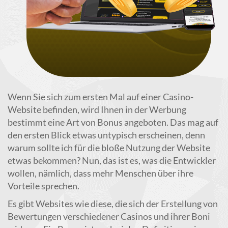
Wenn Sie sich zum ersten Mal auf einer Casino-
Website befinden, wird Ihnen in der Werbung
bestimmt eine Art von Bonus angeboten. Das mag auf
den ersten Blick etwas untypisch erscheinen, denn
warum sollte ich für die bloße Nutzung der Website
etwas bekommen? Nun, das ist es, was die Entwickler
wollen, nämlich, dass mehr Menschen über ihre
Vorteile sprechen.
Es gibt Websites wie diese, die sich der Erstellung von
Bewertungen verschiedener Casinos und ihrer Boni