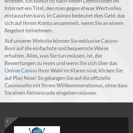
widmen. Ein Bonus ist nach vielen Definitionen im
Internet ein Titel, den man gegen etwas Wertvolles
eintauschen kann. In Casinos bedeutet dies Geld, das
sich auf Ihrem Konto ansammelt, wenn Sie an einem
Angebot teilnehmen.
Auf unserer Website können Sie exklusive Casino-
Boni auf die einfachste und bequemste Weise
erhalten. Alles, was Sie tun müssen, ist, die
Bewertungen zu lesen und wenn Sie sich über das
Online Casino
Ihrer Wahl im Klaren sind, klicken Sie
auf Play Now! So gelangen Sie auf die offizielle
Casinoseite mit Ihrem Willkommensbonus, ohne dass
Sie einen Aktionscode eingeben müssen.
1