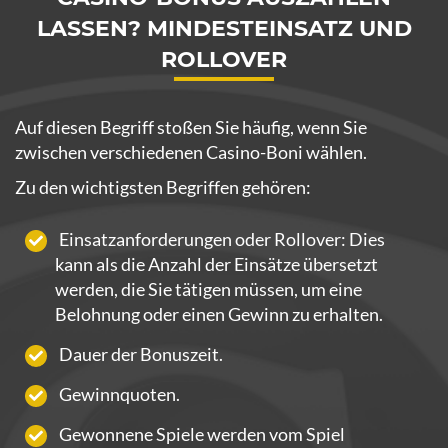
LASSEN? MINDESTEINSATZ UND
ROLLOVER
Auf diesen Begriff stoßen Sie häufig, wenn Sie
zwischen verschiedenen Casino-Boni wählen.
Zu den wichtigsten Begriffen gehören:
Einsatzanforderungen oder Rollover: Dies
kann als die Anzahl der Einsätze übersetzt
werden, die Sie tätigen müssen, um eine
Belohnung oder einen Gewinn zu erhalten.
Dauer der Bonuszeit.
Gewinnquoten.
Gewonnene Spiele werden vom Spiel