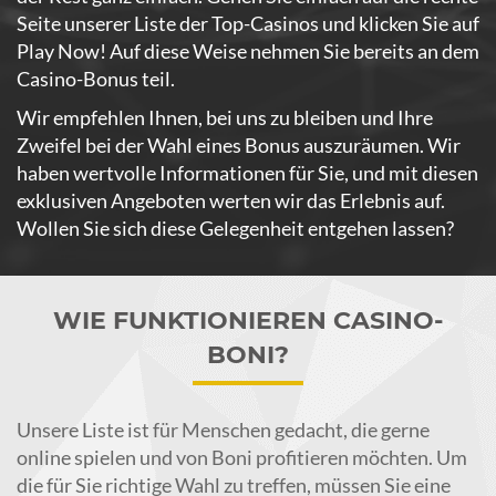
Seite unserer Liste der Top-Casinos und klicken Sie auf
Play Now! Auf diese Weise nehmen Sie bereits an dem
Casino-Bonus teil.
Wir empfehlen Ihnen, bei uns zu bleiben und Ihre
Zweifel bei der Wahl eines Bonus auszuräumen. Wir
haben wertvolle Informationen für Sie, und mit diesen
exklusiven Angeboten werten wir das Erlebnis auf.
Wollen Sie sich diese Gelegenheit entgehen lassen?
WIE FUNKTIONIEREN CASINO-
BONI?
Unsere Liste ist für Menschen gedacht, die gerne
online spielen und von Boni profitieren möchten. Um
die für Sie richtige Wahl zu treffen, müssen Sie eine