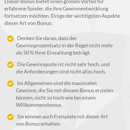
Dieser Bonus bietet einen großen Vorteil für
erfahrene Spieler, die ihre Gewinnentwicklung
fortsetzen möchten. Einige der wichtigsten Aspekte
dieser Art von Bonus:
Denken Sie daran, dass der
Gewinnprozentsatz in der Regel nicht mehr
als 50 % Ihrer Einzahlung beträgt.
Die Gewinnquote ist nicht sehr hoch, und
die Anforderungen sind nicht allzu hoch.
Im Allgemeinen sind die maximalen
Gewinne, die Sie mit diesem Bonus erzielen
können, nicht so hoch wie bei einem
Willkommensbonus.
Sie können auch Freispiele mit dieser Art
von Bonus erhalten.