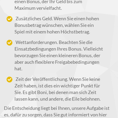
einen Bonus, der Ihr Geld bis zum
Maximum vervielfacht.
Zusätzliches Geld. Wenn Sie einen hohen
Bonusbetrag wünschen, wählen Sie ein
Spiel mit einem hohen Höchstbetrag.
Wettanforderungen. Beachten Sie die
Einsatzbedingungen Ihres Bonus. Vielleicht
bevorzugen Sie einen kleineren Bonus, der
aber auch flexiblere Freigabebedingungen
hat.
Zeit der Veröffentlichung. Wenn Sie keine
Zeit haben, ist dies ein wichtiger Punkt für
Sie. Es gibt Boni, bei denen man sich Zeit
lassen kann, und andere, die Eile belohnen.
Die Entscheidung liegt bei Ihnen, unsere Aufgabe ist
es, dafür zu sorgen, dass Sie gut informiert von hier