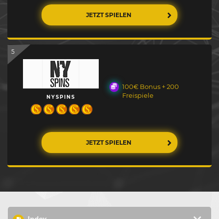
JETZT SPIELEN
5
100€ Bonus + 200
Freispiele
NYSPINS
JETZT SPIELEN
Index