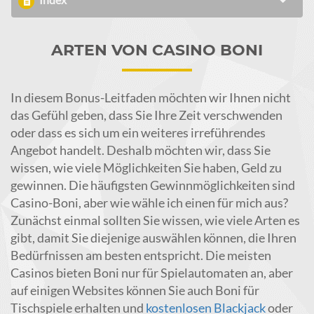
ARTEN VON CASINO BONI
In diesem Bonus-Leitfaden möchten wir Ihnen nicht
das Gefühl geben, dass Sie Ihre Zeit verschwenden
oder dass es sich um ein weiteres irreführendes
Angebot handelt. Deshalb möchten wir, dass Sie
wissen, wie viele Möglichkeiten Sie haben, Geld zu
gewinnen. Die häufigsten Gewinnmöglichkeiten sind
Casino-Boni, aber wie wähle ich einen für mich aus?
Zunächst einmal sollten Sie wissen, wie viele Arten es
gibt, damit Sie diejenige auswählen können, die Ihren
Bedürfnissen am besten entspricht. Die meisten
Casinos bieten Boni nur für Spielautomaten an, aber
auf einigen Websites können Sie auch Boni für
Tischspiele erhalten und
kostenlosen Blackjack
oder