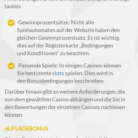
lauten:
Gewinnprozentsätze: Nicht alle
Spielautomaten auf der Website haben den
gleichen Gewinnprozentsatz. Es ist wichtig,
dies auf der Registerkarte „Bedingungen
und Konditionen“ zu beachten.
Passende Spiele: In einigen Casinos können
Sie bestimmte
slots
spielen. Dies wird in
den Bonusbedingungen beschrieben.
Darüber hinaus gibt es weitere Anforderungen, die
von dem gewählten Casino abhängen und die Sie in
den Bewertungen der einzelnen Casinos nachlesen
können.
AUFLADEBONUS