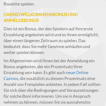
Roulette spielen.
CASINO WILLKOMMENSBONUS UND
ANMELDEBONUS
Dies ist ein Bonus, der den Spielern auf ihre erste
Einzahlung angeboten wird und es ihnen ermöglicht,
über einen längeren Zeitraum zu spielen. Das
bedeutet, dass Sie mehr Gewinne anhäufen und
weiter spielen können.
Im Allgemeinen wird Ihnen bei der Anmeldung ein
Bonus angeboten, der ein Prozentsatz Ihrer
Einzahlung sein kann. Es gibt auch
neue Online
Casinos
, die zusätzlich zu diesem Prozentsatz eine
Anzahl von Freispielen anbieten. In jedem Fall sollten
Sie sich über die Bedingungen und Voraussetzungen
für solche Boni informieren. Um sie in Anspruch
nehmen zu können, müssen Sie sie ausnahmslos