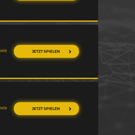
iele
JETZT SPIELEN
iele
JETZT SPIELEN