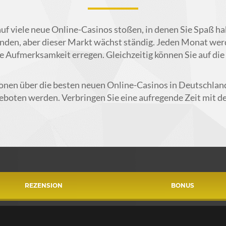
uf viele neue Online-Casinos stoßen, in denen Sie Spaß hab
nden, aber dieser Markt wächst ständig. Jeden Monat werd
e Aufmerksamkeit erregen. Gleichzeitig können Sie auf die 
tionen über die besten neuen Online-Casinos in Deutschla
ngeboten werden. Verbringen Sie eine aufregende Zeit mit d
REZENSION
BONUS