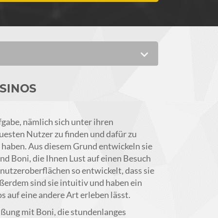
ASINOS
gabe, nämlich sich unter ihren
uesten Nutzer zu finden und dafür zu
ch haben. Aus diesem Grund entwickeln sie
und Boni, die Ihnen Lust auf einen Besuch
utzeroberflächen so entwickelt, dass sie
ßerdem sind sie intuitiv und haben ein
s auf eine andere Art erleben lässt.
üßung mit Boni, die stundenlanges